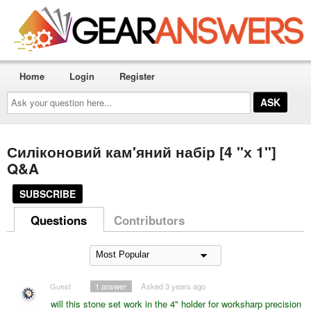
Home
Login
Register
Ask
your
question
here...
Силіконовий кам'яний набір [4 "х 1"]
Q&A
SUBSCRIBE
Questions
Contributors
Guest
1
answer
Asked 3 years ago
will this stone set work in the 4" holder for worksharp precision