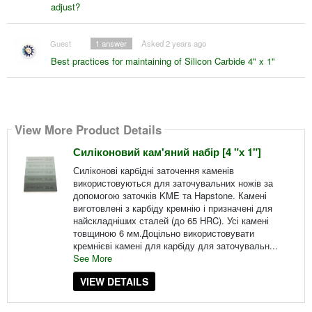
adjust?
Guest
1
answer
Asked 2 years ago
Best practices for maintaining of Silicon Carbide 4" x 1"
View More Product Details
Силіконовий кам'яний набір [4 "х 1"]
Силіконові карбідні заточення каменів
використовуються для заточувальних ножів за
допомогою заточків KME та Hapstone. Камені
виготовлені з карбіду кремнію і призначені для
найскладніших сталей (до 65 HRC). Усі камені
товщиною 6 мм.Доцільно використовувати
кремнієві камені для карбіду для заточувальн...
See More
VIEW DETAILS