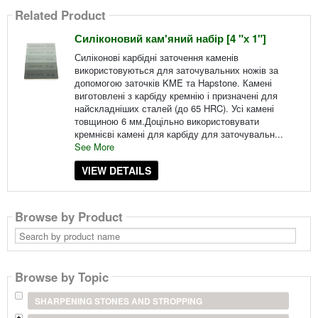
Related Product
Силіконовий кам'яний набір [4 "х 1"]
Силіконові карбідні заточення каменів
використовуються для заточувальних ножів за
допомогою заточків KME та Hapstone. Камені
виготовлені з карбіду кремнію і призначені для
найскладніших сталей (до 65 HRC). Усі камені
товщиною 6 мм.Доцільно використовувати
кремнієві камені для карбіду для заточувальн...
See More
VIEW DETAILS
Browse by Product
Search
by
product
name
Browse by Topic
SHARPENING STONES AND STROPPING